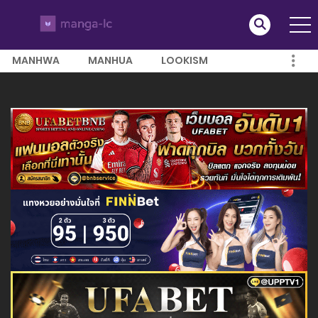
MANHWA
MANHUA
LOOKISM