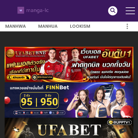
MANHWA
MANHUA
LOOKISM