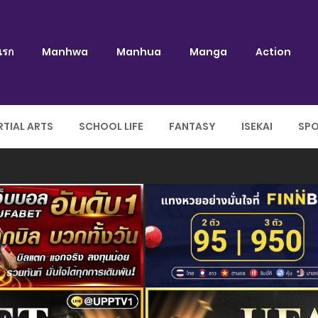
แรก
Manhwa
Manhua
Manga
Action
TIAL ARTS
SCHOOL LIFE
FANTASY
ISEKAI
SP