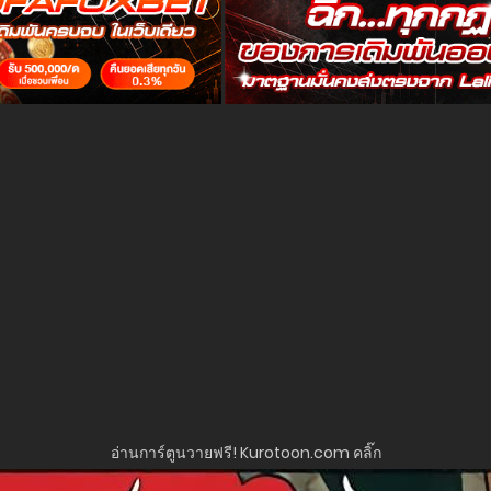
อ่านการ์ตูนวายฟรี! Kurotoon.com คลิ๊ก