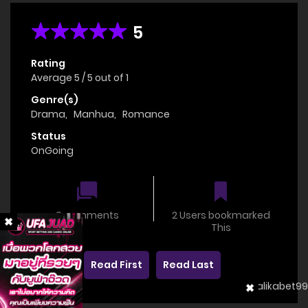
5
Rating
Average
5
/
5
out of
1
Genre(s)
Drama
,
Manhua
,
Romance
Status
OnGoing
0 comments
2 Users bookmarked
This
Read First
Read Last