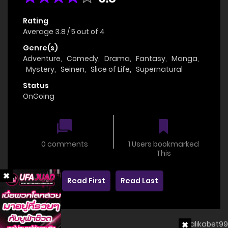
Rating
Average
3.8
/
5
out of
4
Genre(s)
Adventure
,
Comedy
,
Drama
,
Fantasy
,
Manga
,
Mystery
,
Seinen
,
Slice of Life
,
Supernatural
Status
OnGoing
0 comments
1 Users bookmarked
This
Read First
Read Last