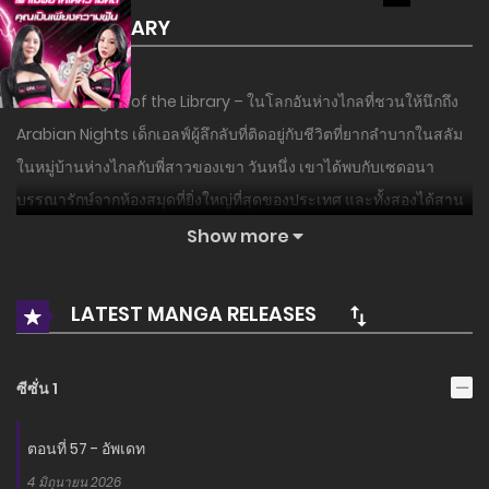
SUMMARY
เรื่องย่อ : Magus of the Library – ในโลกอันห่างไกลที่ชวนให้นึกถึง
Arabian Nights เด็กเอลฟ์ผู้ลึกลับที่ติดอยู่กับชีวิตที่ยากลำบากในสลัม
ในหมู่บ้านห่างไกลกับพี่สาวของเขา วันหนึ่ง เขาได้พบกับเซดอนา
บรรณารักษ์จากห้องสมุดที่ยิ่งใหญ่ที่สุดของประเทศ และทั้งสองได้สาน
สัมพันธ์กันเมื่อพวกเขาเริ่มการผจญภัยในโลกมหัศจรรย์และ
Show more
มหัศจรรย์…
LATEST MANGA RELEASES
อ่านเรื่องนี้ก่อนใครได้ที่ MANGA-LC.NET เท่านั้น!
ซีซั่น 1
ตอนที่ 57 - อัพเดท
4 มิถุนายน 2026