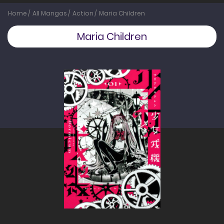
Home
All Mangas
Action
Maria Children
Maria Children