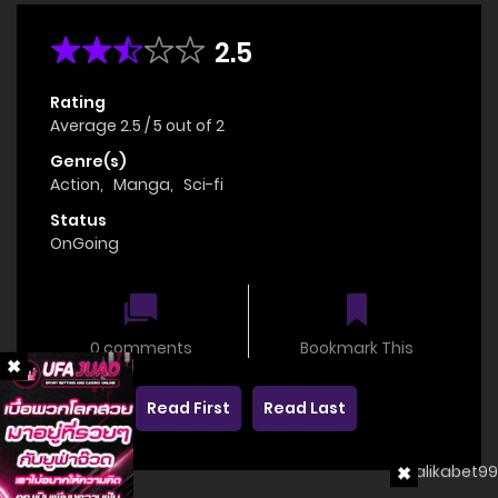
2.5
Rating
Average
2.5
/
5
out of
2
Genre(s)
Action
,
Manga
,
Sci-fi
Status
OnGoing
0 comments
Bookmark This
Read First
Read Last