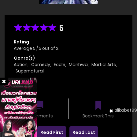
5
Rating
Average
5
/
5
out of
2
Genre(s)
Action
,
Comedy
,
Ecchi
,
Manhwa
,
Martial Arts
,
Supernatural
Status
OnGoing
0 comments
Bookmark This
Read First
Read Last