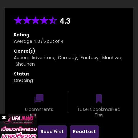
4.3
Rating
Average
4.3
/
5
out of
4
Genre(s)
Action
,
Adventure
,
Comedy
,
Fantasy
,
Manhwa
,
Shounen
Status
OnGoing
0 comments
1 Users bookmarked
This
Read First
Read Last