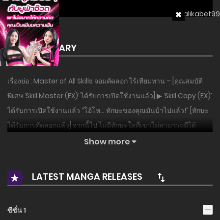
SUMMARY
เรื่องย่อ : Master of All Skills จอมคัดลอก ไร้เทียมทาน – [คุณสมบัติ
พิเศษ ‘Skill Master (EX)’ ได้รับการเปิดใช้งานแล้ว] ▶ ‘Skill Copy (EX)’
ได้รับการเปิดใช้งานแล้ว “โอ้โห… ทักษะของคุณมันบ้าไปแล้ว!” [ทักษะ
ได้รับการคัดลอกแล้ว] จากนี้ไป ไม่มีทักษะใดที่เขาไม่สามารถมีได้
ทักษะของคุณเป็นของฉัน ของฉัน? ยังเป็นของฉันอยู่ ด้วยพลังในการ
Show more
คัดลอกความสามารถใดๆ ที่เขาพบเห็น ยูจูยอนจึงออกเดินทางสู่การเดิน
ทางในตำนานสู่จุดสูงสุด— เอาชนะคู่ต่อสู้ เอาชนะฮีโร่ และรวบรวม
LATEST MANGA RELEASES
ทักษะทั้งหมดที่มีอยู่ การก้าวขึ้นสู่จุดสูงสุดของตัวเอกคลาสโกงขั้นสูงสุด
เริ่มต้นขึ้นแล้ว เรื่องราวสุดระทึกของยูจูยอน ผู้เชี่ยวชาญด้านทักษะ
ซีซั่น 1
ทั้งหมดเพิ่งจะเริ่มต้นขึ้น…!