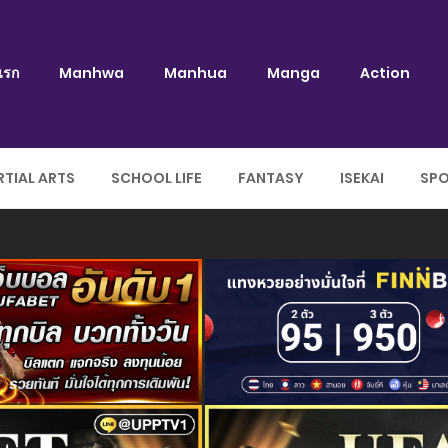
แรก
Manhwa
Manhua
Manga
Action
TIAL ARTS
SCHOOL LIFE
FANTASY
ISEKAI
SP