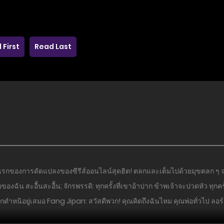
 First
Read Last
วนแรกของการดัดแปลงของซีรีส์ออนไลน์สุดฮิต! ตลกและเต็มไปด้วยมุขตลก ๆ จะ
ของฉัน สะอื้นสะอื้น; จักรพรรดิ: ทุกครั้งที่เขาอ้าปาก ข้าพเจ้าจะปวดหัว ทุกคร
ตำหนิอยู่เสมอ Fang Jipan: สวัสดีพวก! คุณคิดถึงฉันไหม คุณพ่อทั่วไป ลอร์