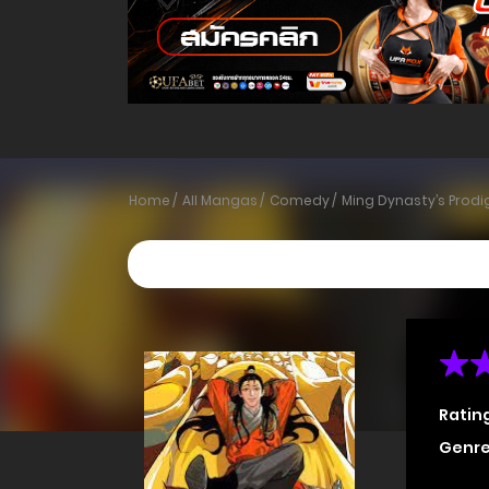
Home
All Mangas
Comedy
Ming Dynasty’s Prodi
Ratin
Genre