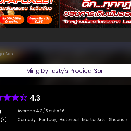
gal Son
Ming Dynasty’s Prodigal Son
4.3
Average
4.3
/
5
out of
6
g
Comedy
,
Fantasy
,
Historical
,
Martial Arts
,
Shounen
(s)