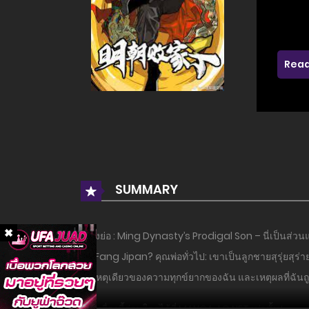
Read
SUMMARY
เรื่องย่อ : Ming Dynasty’s Prodigal Son – นี่เป็นส่
คือ Fang Jipan? คุณพ่อทั่วไป: เขาเป็นลูกชายสุรุ่ยสุร่าย
สาเหตุเดียวของความทุกข์ยากของฉัน และเหตุผลที่ฉันถูก