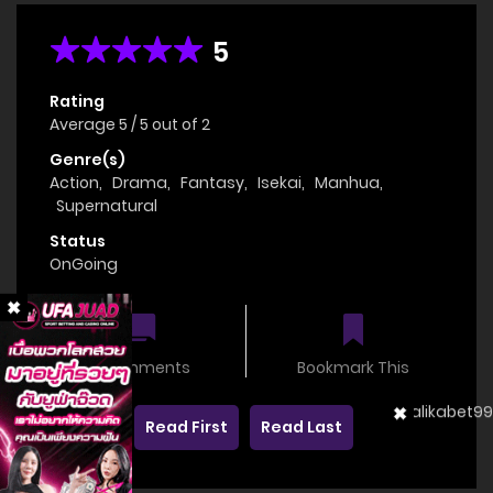
5
Rating
Average
5
/
5
out of
2
Genre(s)
Action
,
Drama
,
Fantasy
,
Isekai
,
Manhua
,
Supernatural
Status
OnGoing
0 comments
Bookmark This
Read First
Read Last