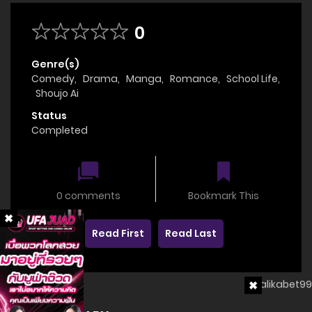
0
Genre(s)
Comedy
,
Drama
,
Manga
,
Romance
,
School Life
,
Shoujo Ai
Status
Completed
0 comments
Bookmark This
Read First
Read Last