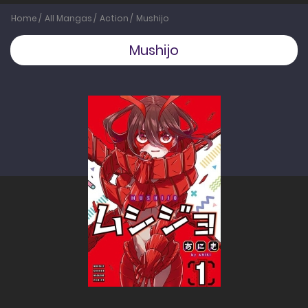
Home
All Mangas
Action
Mushijo
Mushijo