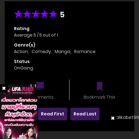
5
Rating
Average
5
/
5
out of
1
Genre(s)
Action
,
Comedy
,
Manga
,
Romance
Status
OnGoing
0 comments
Bookmark This
Read First
Read Last