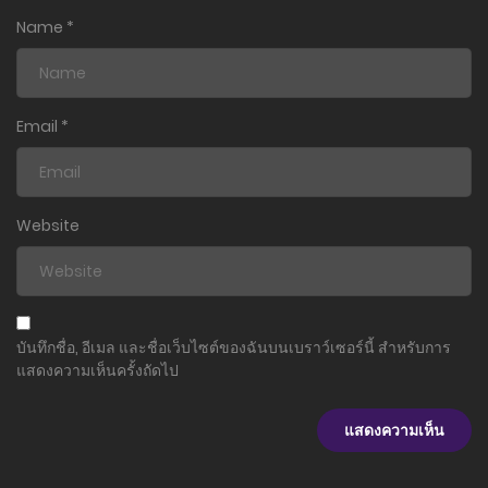
ตอนที่ 54
Name
*
18 ธันวาคม 2023
ตอนที่ 53
18 ตุลาคม 2023
Email
*
ตอนที่ 52
18 ตุลาคม 2023
Website
ตอนที่ 51
9 ตุลาคม 2023
ตอนที่ 50
บันทึกชื่อ, อีเมล และชื่อเว็บไซต์ของฉันบนเบราว์เซอร์นี้ สำหรับการ
3 ตุลาคม 2023
แสดงความเห็นครั้งถัดไป
ตอนที่ 49
1 ตุลาคม 2023
ตอนที่ 48