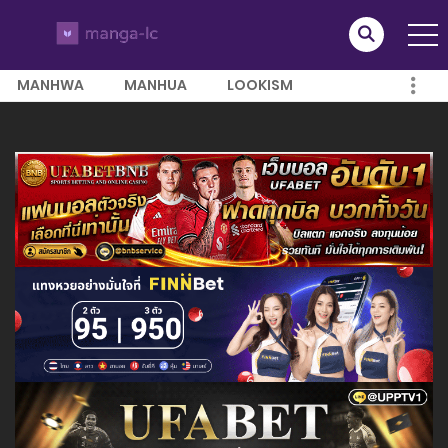
MANHWA
MANHUA
LOOKISM