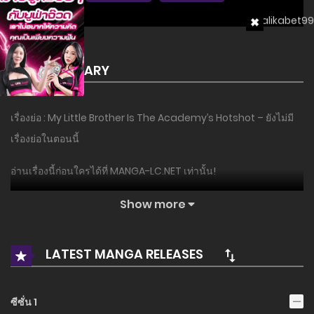
SUMMARY
เรื่องย่อ : My Little Brother Is The Academy’s Hotshot – ยังไม่มี
เรื่องย่อในตอนนี้
อ่านเรื่องนี้ก่อนใครได้ที่ MANGA-LC.NET เท่านั้น!
Show more
LATEST MANGA RELEASES
ซีซั่น 1