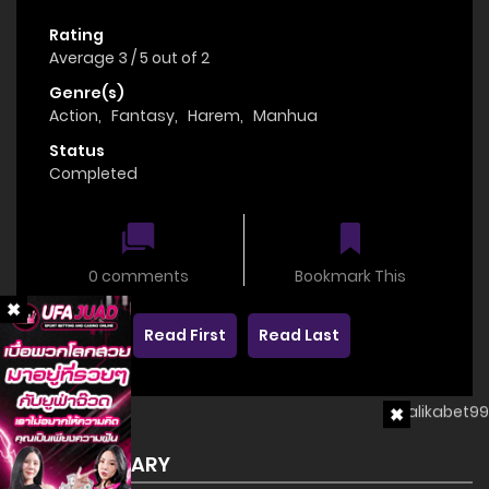
Rating
Average
3
/
5
out of
2
Genre(s)
Action
,
Fantasy
,
Harem
,
Manhua
Status
Completed
0 comments
Bookmark This
Read First
Read Last
SUMMARY