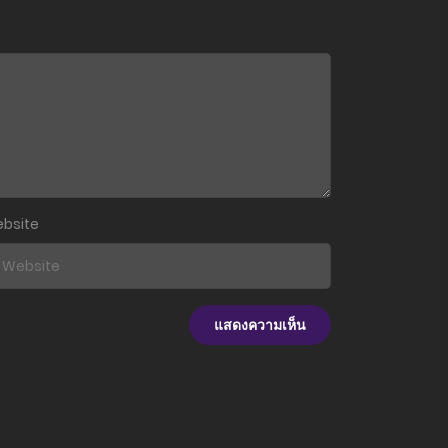
bsite