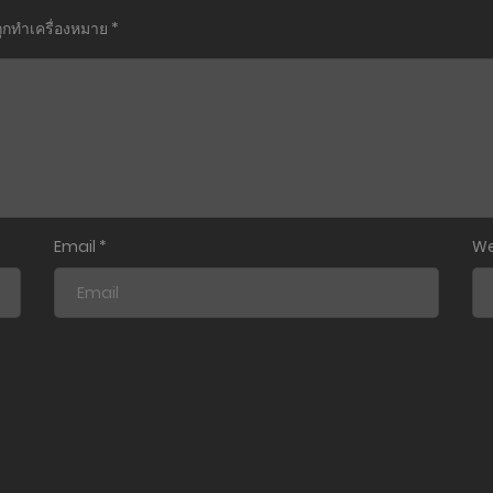
ถูกทำเครื่องหมาย
*
Email
*
We