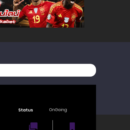
OnGoing
Status