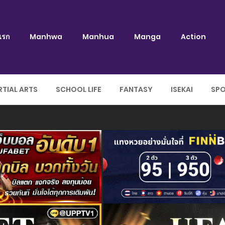
แรก
Manhwa
Manhua
Manga
Action
TIAL ARTS
SCHOOL LIFE
FANTASY
ISEKAI
SP