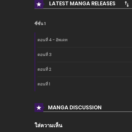
LATEST MANGA RELEASES
ซี่ซั่น 1
ตอนที่ 4 - อัพเดท
ตอนที่ 3
ตอนที่ 2
ตอนที่ 1
MANGA DISCUSSION
ใส่ความเห็น