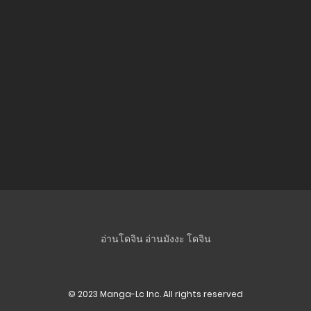
อ่านโดจิน
อ่านมังงะ
โดจิน
© 2023 Manga-Lc Inc. All rights reserved