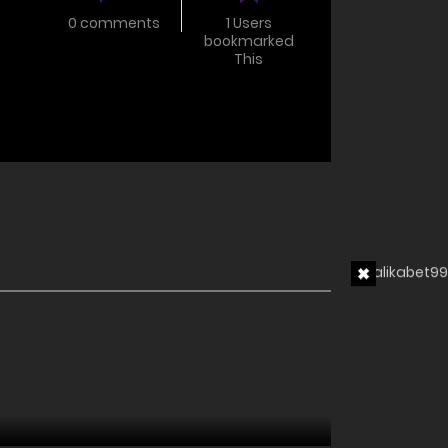
0 comments
1 Users
bookmarked
This