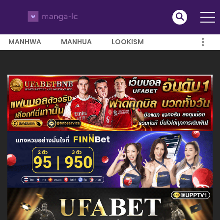
MANHWA
MANHUA
LOOKISM