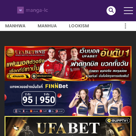
MANHWA
MANHUA
LOOKISM