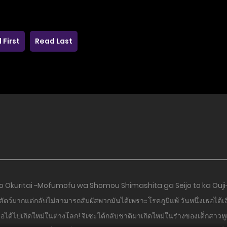
 First
Read Last
fe wo Okuritai ~Mofumofu wa Shomou Shimashita ga Seijo to ka O
ว์มากแต่กลับไม่สามารถสัมผัสพวกมันได้เพราะโรคภูมิแพ้ วันหนึ่งเธอได้เสี
ธอได้ไปเกิดใหม่ในต่างโลก! จิเซะได้กลับชาติมาเกิดใหม่ในร่างของเด็กสาวหู