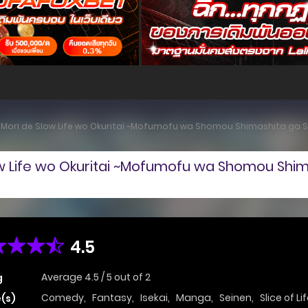
Mori de Slow Life wo Okuritai ~Mofumofu wa Shomou Shimashita ga S
 Life wo Okuritai ~Mofumofu wa Shomou Shima
4.5
Average
4.5
/
5
out of
2
g
Comedy
,
Fantasy
,
Isekai
,
Manga
,
Seinen
,
Slice of Li
(s)