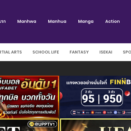
แรก
Manhwa
Manhua
Manga
Action
TIAL ARTS
SCHOOL LIFE
FANTASY
ISEKAI
SP