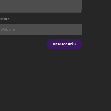
bsite