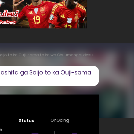
eijo to ka Ouji-sama to ka wa Chuumongai desu~
shita ga Seijo to ka Ouji-sama
OnGoing
Status
fe