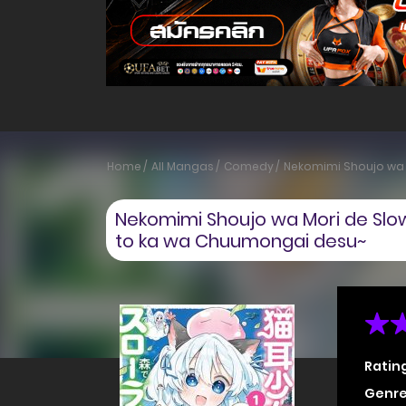
Home
All Mangas
Comedy
Nekomimi Shoujo wa 
Nekomimi Shoujo wa Mori de Slow
to ka wa Chuumongai desu~
Ratin
Genre