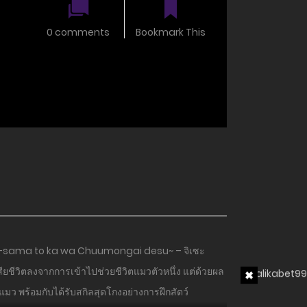
0 comments
Bookmark This
uji-sama to ka wa Chuumongai desu~ – จิเซะ
ยชีวิตลงจากการเข้าไปช่วยชีวิตแมวตัวหนึ่ง แต่ด้วยผล
แมว พร้อมกับได้รับสกิลสุดโกงอย่างการฝึกสัตว์