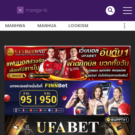
MANHWA
MANHUA
LOOKISM