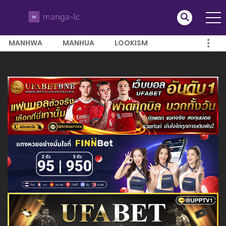
MANHWA
MANHUA
LOOKISM