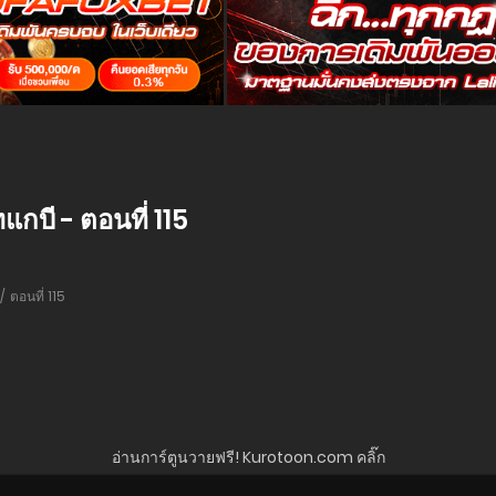
กบี - ตอนที่ 115
ตอนที่ 115
อ่านการ์ตูนวายฟรี! Kurotoon.com คลิ๊ก