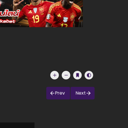
Prev
Next