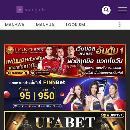
MANHWA
MANHUA
LOOKISM