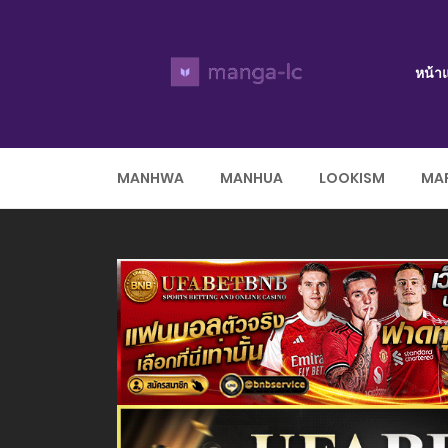
หน้า
MANHWA
MANHUA
LOOKISM
MAR