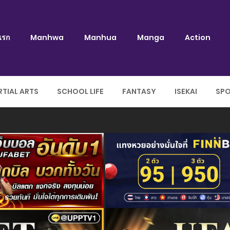
แรก
Manhwa
Manhua
Manga
Action
TIAL ARTS
SCHOOL LIFE
FANTASY
ISEKAI
SP