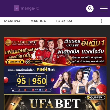
MANHWA
MANHUA
LOOKISM