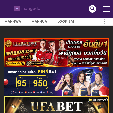
MANHWA
MANHUA
LOOKISM