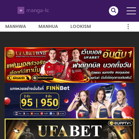
MANHWA
MANHUA
LOOKISM