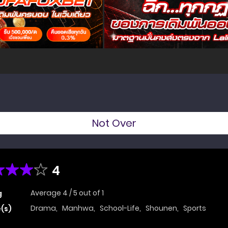
Not Over
4
Average
4
/
5
out of
1
g
Drama
,
Manhwa
,
School-Life
,
Shounen
,
Sports
(s)