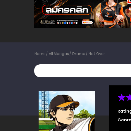
Home
All Mangas
Drama
Not Over
Ratin
Genre