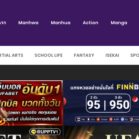
แรก
Manhwa
Manhua
Action
Manga
TIAL ARTS
SCHOOL LIFE
FANTASY
ISEKAI
SP