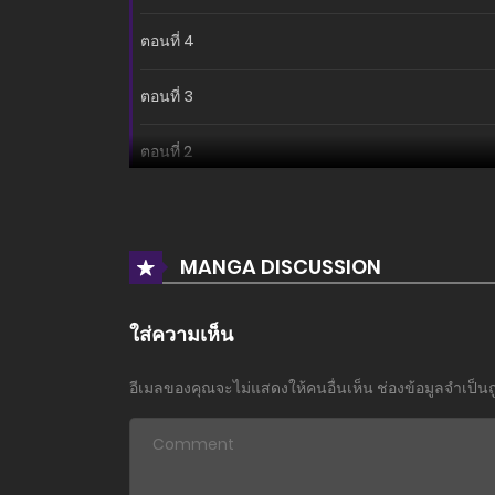
ตอนที่ 4
ตอนที่ 3
ตอนที่ 2
ตอนที่ 1
MANGA DISCUSSION
ใส่ความเห็น
อีเมลของคุณจะไม่แสดงให้คนอื่นเห็น
ช่องข้อมูลจำเป็น