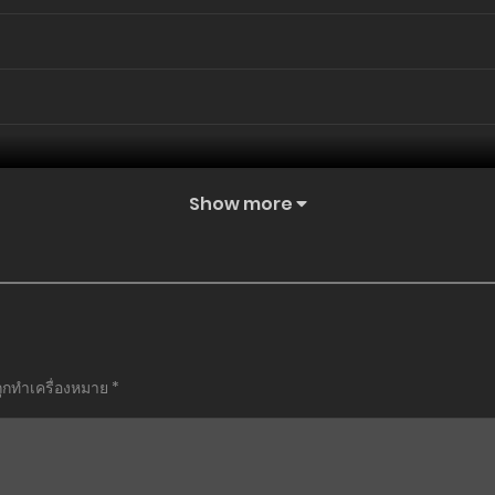
Show more
ถูกทำเครื่องหมาย
*