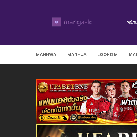
หน้า
MANHWA
MANHUA
LOOKISM
MAR