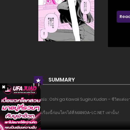
Read
SUMMARY
เรื่องย่อ : Oshi ga Kawaii Sugiru Kudan – ชีวิตแต่ง
อ่านเรื่องนี้ก่อนใครได้ที่ MANGA-LC.NET เท่านั้น!