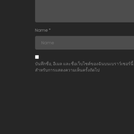
Name
*
บันทึกชื่อ, อีเมล และชื่อเว็บไซต์ของฉันบนเบราว์เซอร์นี้
สำหรับการแสดงความเห็นครั้งถัดไป