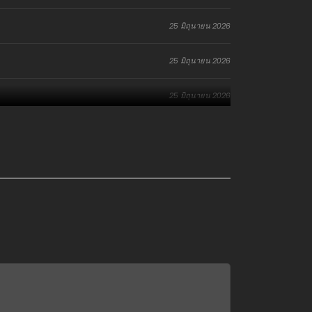
25 มิถุนายน 2026
25 มิถุนายน 2026
25 มิถุนายน 2026
25 มิถุนายน 2026