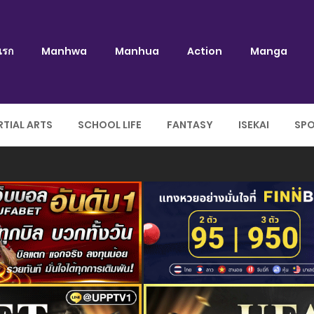
แรก
Manhwa
Manhua
Action
Manga
TIAL ARTS
SCHOOL LIFE
FANTASY
ISEKAI
SP