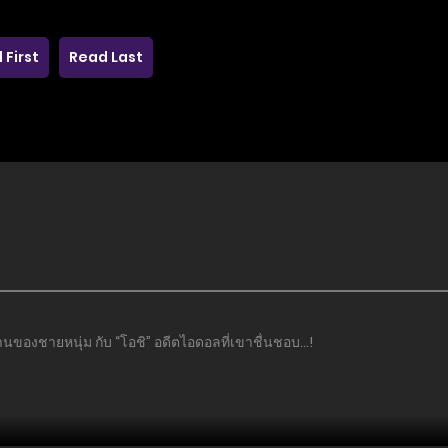
 First
Read Last
งานของชายหนุ่ม กับ “โอชิ” อดีตไอดอลที่เขาชื่นชอบ…!