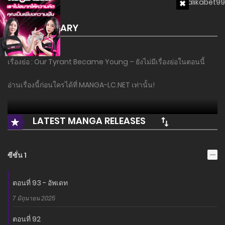
SUMMARY
เรื่องย่อ : Our Tyrant Became Young – ยังไม่มีเรื่องย่อในตอนนี้
อ่านเรื่องนี้ก่อนใครได้ที่ MANGA-LC.NET เท่านั้น!
LATEST MANGA RELEASES
ซีซั่น 1
ตอนที่ 93 - อัพเดท
7 มิถุนายน 2025
ตอนที่ 92