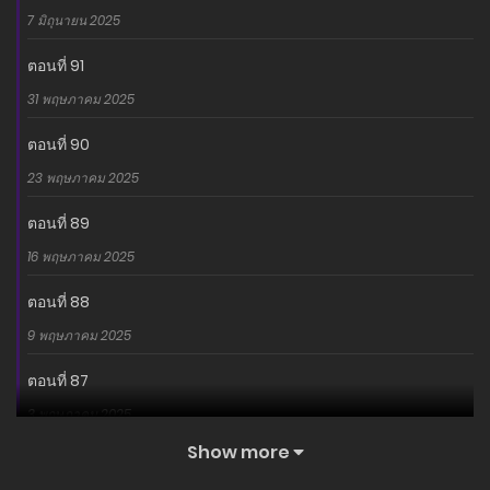
7 มิถุนายน 2025
ตอนที่ 91
31 พฤษภาคม 2025
ตอนที่ 90
23 พฤษภาคม 2025
ตอนที่ 89
16 พฤษภาคม 2025
ตอนที่ 88
9 พฤษภาคม 2025
ตอนที่ 87
3 พฤษภาคม 2025
Show more
ตอนที่ 86