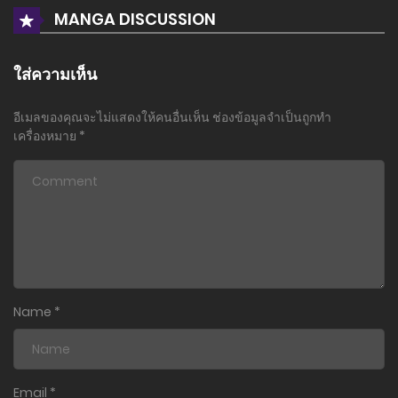
27 เมษายน 2025
MANGA DISCUSSION
ตอนที่ 85
20 เมษายน 2025
ใส่ความเห็น
ตอนที่ 84
อีเมลของคุณจะไม่แสดงให้คนอื่นเห็น
ช่องข้อมูลจำเป็นถูกทำ
12 เมษายน 2025
เครื่องหมาย
*
ตอนที่ 83
4 เมษายน 2025
ตอนที่ 82
29 มีนาคม 2025
ตอนที่ 81
Name
*
21 มีนาคม 2025
ตอนที่ 80
15 มีนาคม 2025
Email
*