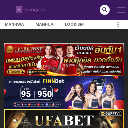
MANHWA
MANHUA
LOOKISM