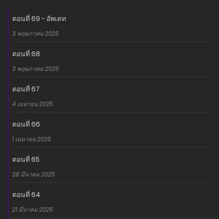
ตอนที่ 69 - อัพเดท
3 พฤษภาคม 2025
ตอนที่ 68
3 พฤษภาคม 2025
ตอนที่ 67
4 เมษายน 2025
ตอนที่ 66
1 เมษายน 2025
ตอนที่ 65
28 มีนาคม 2025
ตอนที่ 64
21 มีนาคม 2025