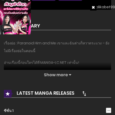
SUMMARY
เรื่องย่อ : Paranoid Him and Me เขาและฉันต่างก็หวาดระแวง – ยัง
ไม่มีเรื่องย่อในตอนนี้
อ่านเรื่องนี้ก่อนใครได้ที่ MANGA-LC.NET เท่านั้น!
Show more
LATEST MANGA RELEASES
ซีซั่น 1