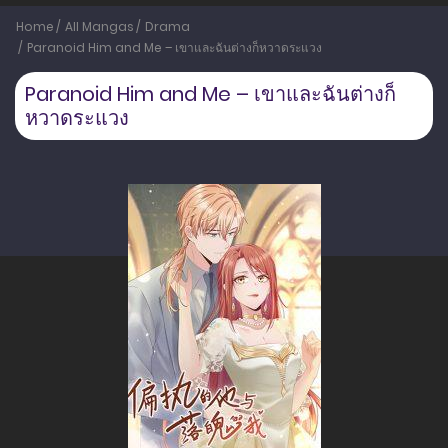
Home
All Mangas
Drama
Paranoid Him and Me – เขาและฉันต่างก็หวาดระแวง
Paranoid Him and Me – เขาและฉันต่างก็
หวาดระแวง