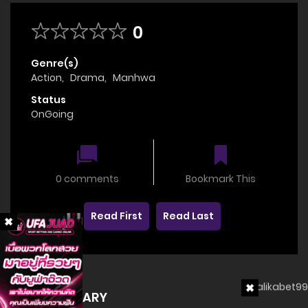
0
Genre(s)
Action
,
Drama
,
Manhwa
Status
OnGoing
0 comments
Bookmark This
Read First
Read Last
SUMMARY