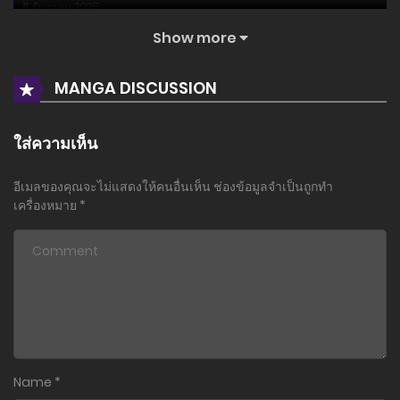
11 ธันวาคม 2025
Show more
ตอนที่ 22
11 ธันวาคม 2025
MANGA DISCUSSION
ตอนที่ 21
11 ธันวาคม 2025
ใส่ความเห็น
ตอนที่ 20
อีเมลของคุณจะไม่แสดงให้คนอื่นเห็น
ช่องข้อมูลจำเป็นถูกทำ
11 ธันวาคม 2025
เครื่องหมาย
*
ตอนที่ 19
11 ธันวาคม 2025
ตอนที่ 18
11 ธันวาคม 2025
ตอนที่ 17
Name
*
11 ธันวาคม 2025