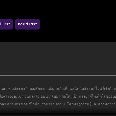
 First
Read Last
ers – หลังจากเฝ้ามองรักแรกแต่งงานกับเพื่อนสนิท ไอส์ เลนส์ไวน์ ก็จำต้องยอ
นเรื่องราวของเขา จนกระทั่งเธอได้กลับมาเกิดใหม่เป็นภรรยาที่ไม่เต็มใจของไอ
่ตลอดเวลา ครอบครัวเลนส์ไวน์จะสามารถเอาชนะโศกนาฏกรรม (และสถานการณ์ล