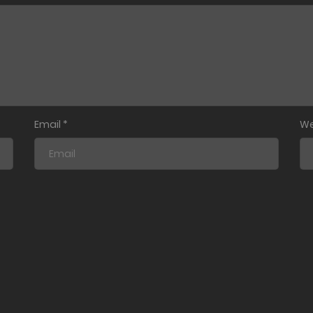
Email
*
We