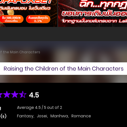
of the Main Characters
Raising the Children of the Main Characters
4.5
Average
4.5
/
5
out of
2
g
Fantasy
,
Josei
,
Manhwa
,
Romance
(s)