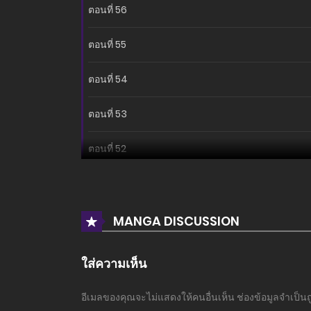
ตอนที่ 56
ตอนที่ 55
ตอนที่ 54
ตอนที่ 53
ตอนที่ 52
ตอนที่ 51
ตอนที่ 50
MANGA DISCUSSION
ตอนที่ 49
ใส่ความเห็น
ตอนที่ 48
อีเมลของคุณจะไม่แสดงให้คนอื่นเห็น
ช่องข้อมูลจำเป็น