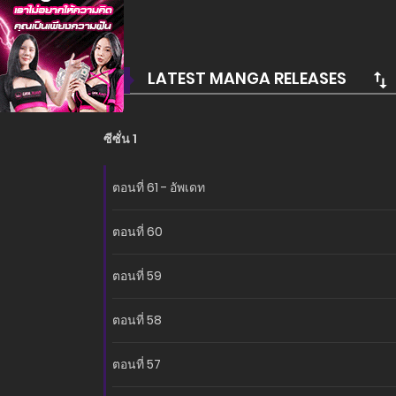
อ่านเรื่องนี้ก่อนใครได้ที่ MANGA-LC.NET เท่านั้น!
LATEST MANGA RELEASES
ซีซั่น 1
ตอนที่ 61 - อัพเดท
ตอนที่ 60
ตอนที่ 59
ตอนที่ 58
ตอนที่ 57