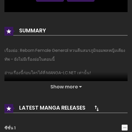
SUMMARY
เรื่องย่อ : Reborn Female General หวนคืนสมรภูมิจอมพลหญิงเคียง
ทัพ – ยังไม่มีเรื่องย่อในตอนนี้
อ่านเรื่องนี้ก่อนใครได้ที่ MANGA-LC.NET เท่านั้น!
Show more
LATEST MANGA RELEASES
ซีซั่น 1