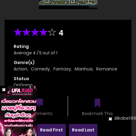
4
Rating
Average
4
/
5
out of
1
Genre(s)
Action
,
Comedy
,
Fantasy
,
Manhua
,
Romance
Status
OnGoing
0 comments
Bookmark This
Read First
Read Last