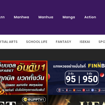
แรก
Manhwa
Manhua
Manga
Action
TIAL ARTS
SCHOOL LIFE
FANTASY
ISEKAI
SP