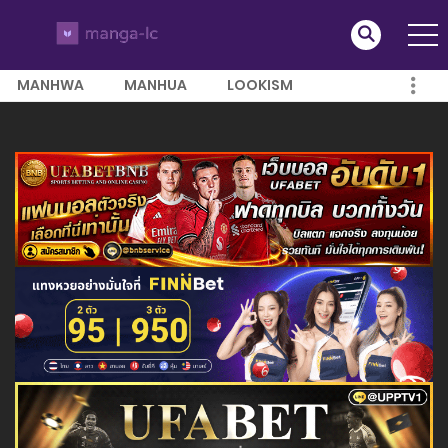
MANHWA
MANHUA
LOOKISM