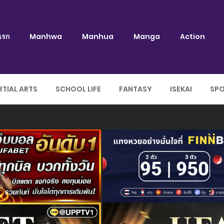
แรก
Manhwa
Manhua
Manga
Action
TIAL ARTS
SCHOOL LIFE
FANTASY
ISEKAI
SP