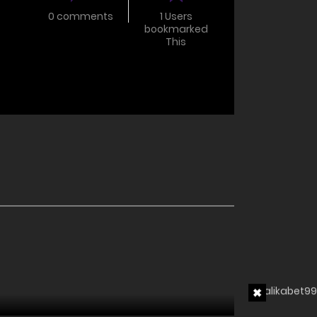
0 comments
1 Users
bookmarked
This