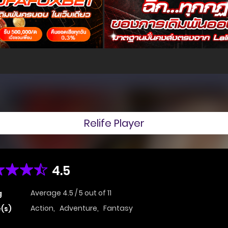
Relife Player
4.5
Average
4.5
/
5
out of
11
g
Action
,
Adventure
,
Fantasy
(s)