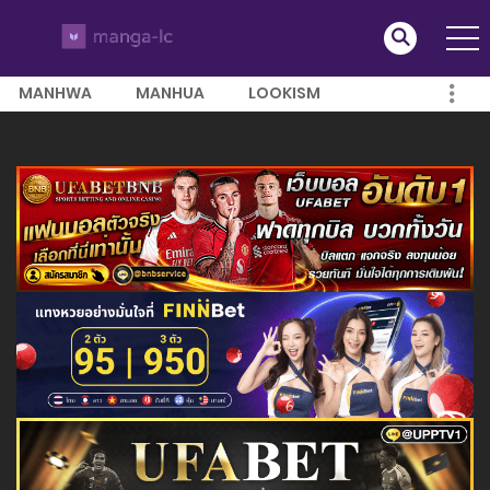
MANHWA
MANHUA
LOOKISM