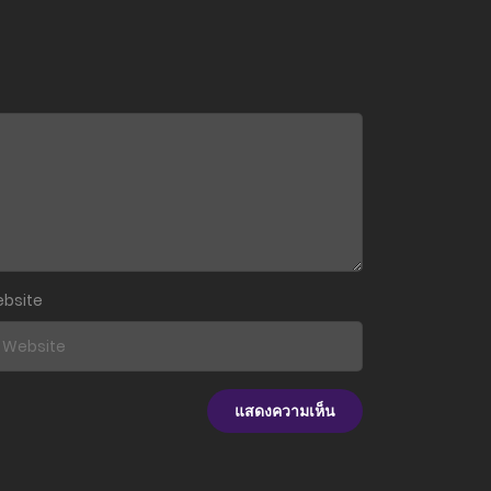
bsite