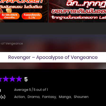
e of Vengeance
Revenger – Apocalypse of Vengeance
5
Average
5
/
5
out of
1
g
Action
,
Drama
,
Fantasy
,
Manga
,
Shounen
(s)