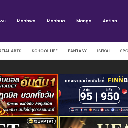
แรก
Manhwa
Manhua
Manga
Action
TIAL ARTS
SCHOOL LIFE
FANTASY
ISEKAI
SP