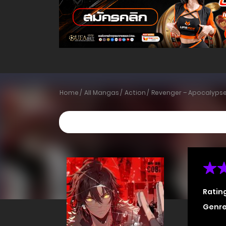
Home
All Mangas
Action
Revenger – Apocalyps
Ratin
Genre