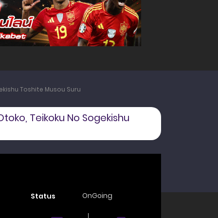
gekishu Toshite Musou Suru
Otoko, Teikoku No Sogekishu
OnGoing
Status