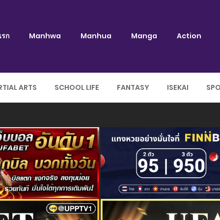
แรก
Manhwa
Manhua
Manga
Action
TIAL ARTS
SCHOOL LIFE
FANTASY
ISEKAI
SP