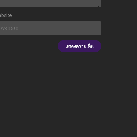
bsite