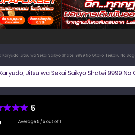
a Karyudo, Jitsu wa Sekai Saikyo Shatei 9999 No Otoko, Teikoku No So
Karyudo, Jitsu wa Sekai Saikyo Shatei 9999 No 
5
Average
5
/
5
out of
1
g