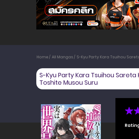
Home
All Mangas
S-Kyu Party Kara Tsuihou Saret
S-Kyu Party Kara Tsuihou Sareta 
Toshite Musou Suru
Ratin