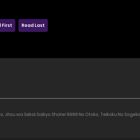
 First
Read Last
do, Jitsu wa Sekai Saikyo Shatei 9999 No Otoko, Teikoku No Sogekish