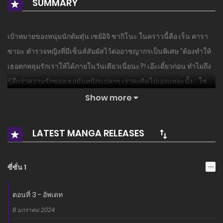
SUMMARY
เป้าหมายของหนุ่มนักต้มตุ๋น เซย์อิจิ ซากิโนะ ในคราวนี้คือ เร็น คารา
ซามะ ตำรวจหญิงที่มีเซ็นส์สัมผัสไว้ต่ออาชญากรเป็นพิเศษ “ต้องทำให้
เธอตกหลุมรักเราให้ได้ภายในวันเดียวเนี่ยนะ?! เอ๊ะเดี๋ยวก่อน ทำไมถึง
รู้สึกว่าความรักของเธอมันหนักแปลกๆ เราคงคิดไปเองแหละมั้ง… ใช่
ไหม?”
Show more
LATEST MANGA RELEASES
ซี่ซั่น 1
ตอนที่ 3 - อัพเดท
8 มกราคม 2024