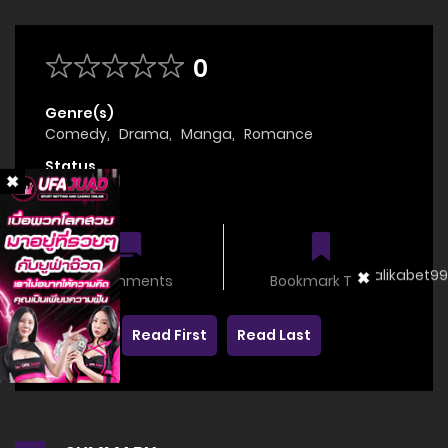
0
Genre(s)
Comedy
,
Drama
,
Manga
,
Romance
Status
OnGoing
0 comments
Bookmark This
Read First
Read Last