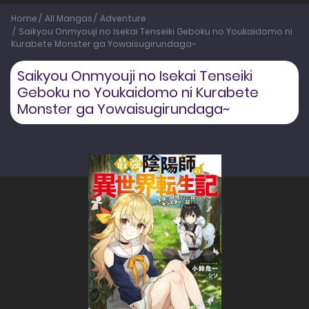
Home
All Mangas
Adventure
Saikyou Onmyouji no Isekai Tenseiki Geboku no Youkaidomo ni
Kurabete Monster ga Yowaisugirundaga~
Saikyou Onmyouji no Isekai Tenseiki
Geboku no Youkaidomo ni Kurabete
Monster ga Yowaisugirundaga~