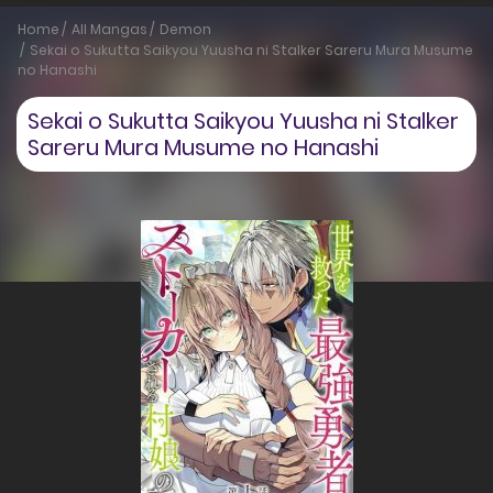
Home
All Mangas
Demon
Sekai o Sukutta Saikyou Yuusha ni Stalker Sareru Mura Musume
no Hanashi
Sekai o Sukutta Saikyou Yuusha ni Stalker
Sareru Mura Musume no Hanashi