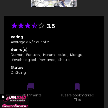
3.5
Rating
Average
3.5
/
5
out of
2
Genre(s)
Demon
,
Fantasy
,
Harem
,
Isekai
,
Manga
,
Psychological
,
Romance
,
Shoujo
Status
OnGoing
0 comments
1 Users bookmarked
This