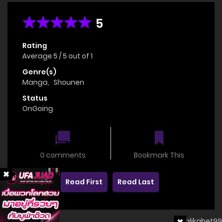
5
Rating
Average
5
/
5
out of
1
Genre(s)
Manga
,
Shounen
Status
OnGoing
0 comments
Bookmark This
Read First
Read Last