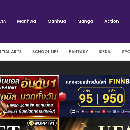
แรก
Manhwa
Manhua
Manga
Action
TIAL ARTS
SCHOOL LIFE
FANTASY
ISEKAI
SP