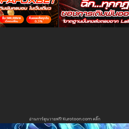
อ่านการ์ตูนวายฟรี! Kurotoon.com คลิ๊ก