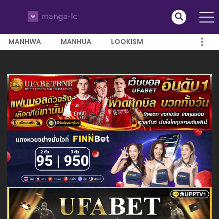
MANHWA
MANHUA
LOOKISM