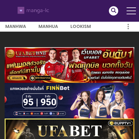
MANHWA
MANHUA
LOOKISM