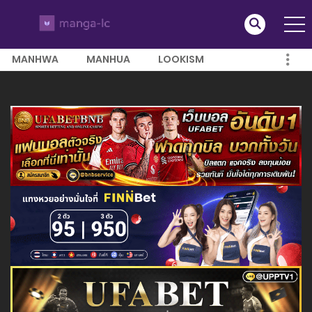
MANHWA
MANHUA
LOOKISM