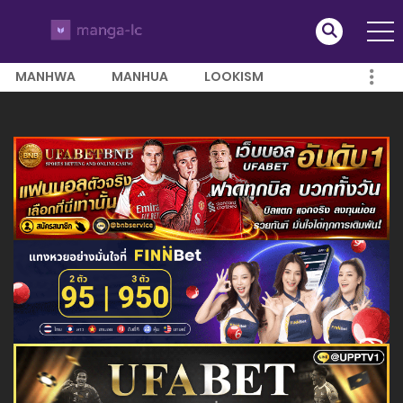
MANHWA
MANHUA
LOOKISM